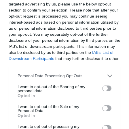
efekt
nie jest
obecnie wyświetlany w
targeted advertising by us, please use the below opt-out
section to confirm your selection. Please note that after your
statystykach postaci z niewiadomego powodu.
opt-out request is processed you may continue seeing
Zapewniamy jednak, że od momentu wyposażenia
interest-based ads based on personal information utilized by
się w tę runę podnosi ona % wielkości stosu
us or personal information disclosed to third parties prior to
your opt-out. You may separately opt-out of the further
mrocznych monet na
wszystkich mapach i
disclosure of your personal information by third parties on the
poziomach trudności.
IAB’s list of downstream participants. This information may
Mimo że wzrost ilości otrzymywanych monet
also be disclosed by us to third parties on the
IAB’s List of
Downstream Participants
that may further disclose it to other
może nie być dostrzegany natychmiast
third parties.
testowaliśmy runę na akcji specjalnej “Chciwość
przemytnika” i możemy potwierdzić, że działa
Please note that this website/app uses one or more Google
Personal Data Processing Opt Outs
zgodnie z zamierzeniem.
services and may gather and store information including but
not limited to your visit or usage behaviour. You may click to
I want to opt-out of the Sharing of my
personal data.
grant or deny consent to Google and its third-party tags to
Inne znane problemy:
Opted In
use your data for below specified purposes in below Google
consent section.
I want to opt-out of the Sale of my
Nazwa
Zjednoczonej runy jesieni
nie jest
Personal Data.
Opted In
przetłumaczona w kilku językach, a w języku
węgierskim jest błąd w opisie: “+5% less
I want to opt-out of processing my