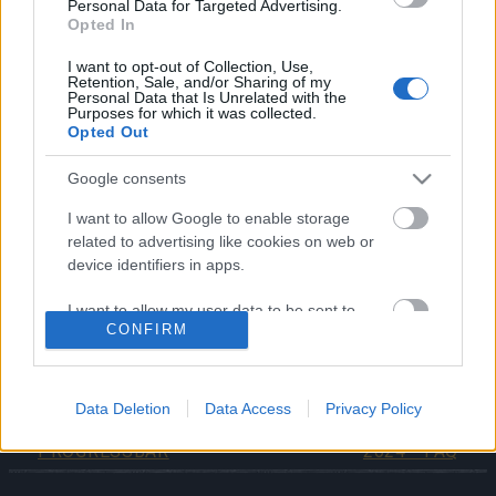
Personal Data for Targeted Advertising.
Andermant is collectable” jako “+5% Andermant
Opted In
zsákmány.”
I want to opt-out of Collection, Use,
Peleryna “Festiwalu Duchów”
nie zawiera
Retention, Sale, and/or Sharing of my
Personal Data that Is Unrelated with the
opisu dodatkowego efektu
Purposes for which it was collected.
w
nieanglojęzycznych
wersjach językowych:
Opted Out
“
Królowa czarownic Gwenfara może upuścić
Google consents
Halloweenowy kupon bonusowy
” . Mimo braku
tłumaczenia efekt jest aktywny.
I want to allow Google to enable storage
related to advertising like cookies on web or
Dziękujemy za waszą cierpliwość i zrozumienie.
device identifiers in apps.
Cieszmy się Festiwalem Duchów!
I want to allow my user data to be sent to
CONFIRM
Google for online advertising purposes.
Wasza ekipa DrakensangOnline
I want to allow Google to send me
personalized advertising.
Data Deletion
Data Access
Privacy Policy
Kod bonusowy:
Festiwal Duchów
I want to allow Google to enable storage
PROGRESSBAR
2024 - FAQ
related to analytics like cookies on web or
device identifiers in apps.